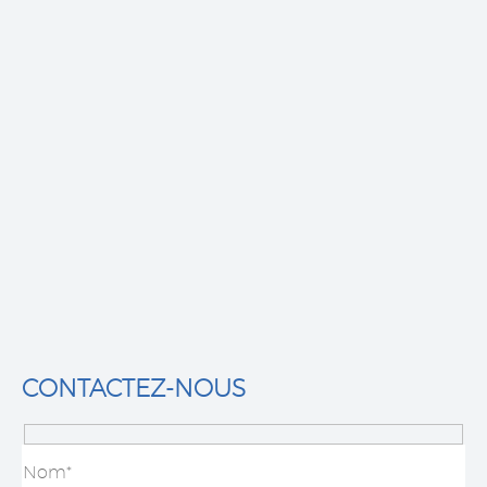
Nicolas L.
AVIS GOOGLE
J’ai fait intevenir duho paysage pour des travaux de
démolition de garage, équipe professionnel, je
recommande.
CONTACTEZ-NOUS