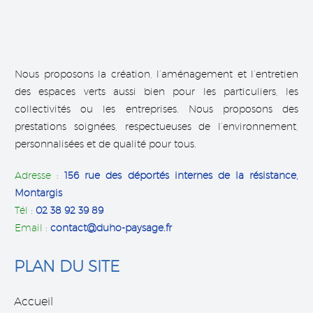
‼️ON RECRUTE ‼️ MACON QUALIFIÉ O4
ET MOTIVÉ (H/F)‼️
Cedric R.
Rejoignez la société DuHo Paysage à Chailly-en-Gâtinais
AVIS GOOGLE
Nous proposons la création, l’aménagement et l’entretien
qui est forte du haut de ses 10 ans d’expériences dans ce
Très professionnel, merci a toute l équipe, du service
des espaces verts aussi bien pour les particuliers, les
domaine de l’aménagements paysagers et qui comporte
commercial au ouvriers, très bon travail. Je
collectivités ou les entreprises. Nous proposons des
à ce jour 8 collaborateurs spécialisées.
recommande cette société qui m a été fortement
prestations soignées, respectueuses de l’environnement,
conseillé. Bravo et merci encore. Connaissant leur
personnalisées et de qualité pour tous.
réputation j y suis allé les yeux fermés. Je ne peux
comprendre certaines personnes mécontentes…
Adresse :
156 rue des déportés internes de la résistance,
société a taille humaine et à l écoute. Sympathique
Montargis
et sérieuse.
Tél :
02 38 92 39 89
Email :
contact@duho-paysage.fr
PLAN DU SITE
Accueil