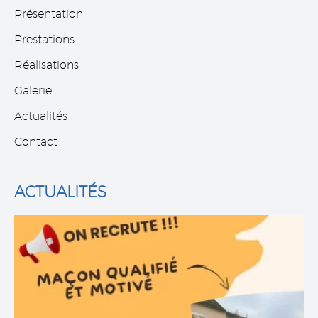
Présentation
Prestations
Réalisations
Galerie
Debora D.
Actualités
AVIS GOOGLE
Entreprise sérieuse. Equipe qualifiée et
Contact
sympathique. Je recommande.
ACTUALITÉS