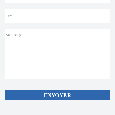
Guilloton M.
AVIS GOOGLE
Très très bonne entreprise un personnel à l. Écoute
de nos attentes et le travail es parfaitement fait je
recommande +++++