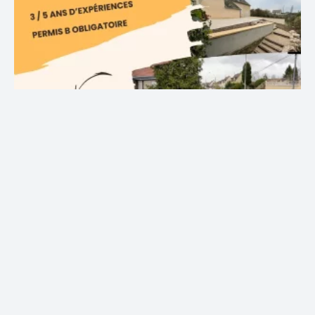
BEETS M.
AVIS GOOGLE
Très bonne entreprise , travail de qualité, équipe très
sympathique , à recommander.
Adrien J.
AVIS GOOGLE