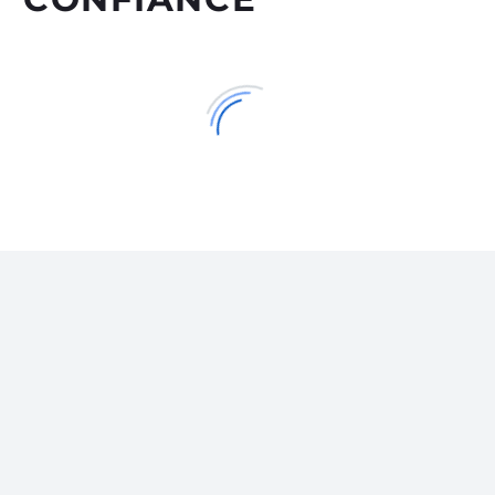
Création allée en enrobé sur Cely (77)
Nous avons été choisis par les clients sur la zone de
Cely car nous étions les seul à leur proposer les deux
prestations : allée et mur de soutènement.