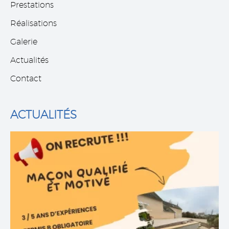
Prestations
Réalisations
Galerie
Debora D.
Actualités
AVIS GOOGLE
Entreprise sérieuse. Equipe qualifiée et
Contact
sympathique. Je recommande.
ACTUALITÉS