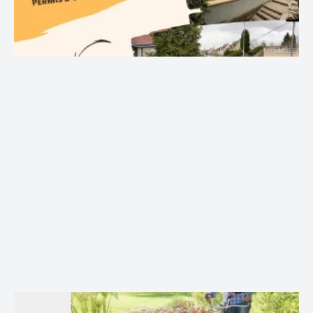
BEETS M.
AVIS GOOGLE
Très bonne entreprise , travail de qualité, équipe très
sympathique , à recommander.
Adrien J.
AVIS GOOGLE
Merci à Yoann pour sa réactivité et son
professionnalisme. Il à su me conseiller dans mes