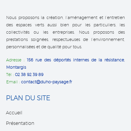
Cedric R.
AVIS GOOGLE
Nous proposons la création, l’aménagement et l’entretien
Très professionnel, merci a toute l équipe, du service
des espaces verts aussi bien pour les particuliers, les
commercial au ouvriers, très bon travail. Je
collectivités ou les entreprises. Nous proposons des
recommande cette société qui m a été fortement
prestations soignées, respectueuses de l’environnement,
conseillé. Bravo et merci encore. Connaissant leur
personnalisées et de qualité pour tous.
réputation j y suis allé les yeux fermés. Je ne peux
comprendre certaines personnes mécontentes…
Adresse :
156 rue des déportés internes de la résistance,
société a taille humaine et à l écoute. Sympathique
Montargis
et sérieuse.
Tél :
02 38 92 39 89
Email :
contact@duho-paysage.fr
PLAN DU SITE
Accueil
Présentation