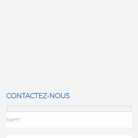
Nicolas L.
AVIS GOOGLE
J’ai fait intevenir duho paysage pour des travaux de
démolition de garage, équipe professionnel, je
recommande.
CONTACTEZ-NOUS