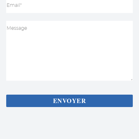
Guilloton M.
AVIS GOOGLE
Très très bonne entreprise un personnel à l. Écoute
de nos attentes et le travail es parfaitement fait je
recommande +++++
Julie C.
AVIS GOOGLE